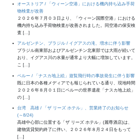
オーストリア / 「ウィーン空港」における機内持ち込み手荷
物検査が改善
２０２６年７月０３日より、「ウィーン国際空港」における
機内持ち込み手荷物検査が改善されました。同空港の保安検
査 […]
アルゼンチン、ブラジル / イグアスの滝、増水に伴う影響
ブラジル南東部およびアルゼンチン北東部では大雨が続いて
おり、イグアス川の水量が通常より大幅に増加しています。
こ […]
ペルー / 「ナスカ地上絵」遊覧飛行時の事故発生に伴う影響
既に日本の各種メディアでも報じられている通り、現地時間
２０２６年８月０１日にペルーの世界遺産「ナスカ地上絵」
の […]
台湾 高雄 / 「ザ リーズ ホテル」、営業終了のお知らせ
(～8/24)
高雄中心部に位置する「ザ リーズ ホテル」(麗尊酒店)は、
建物賃貸契約終了に伴い、２０２６年８月２４日をもって
[…]